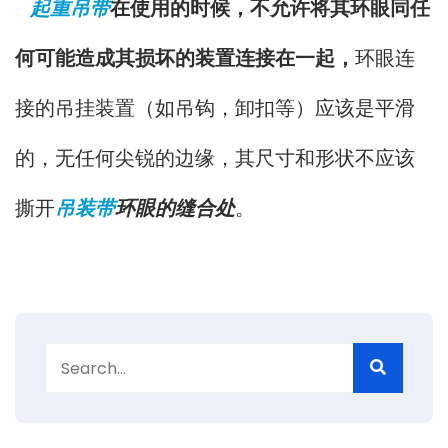
起重吊带
在使用的时候，
不允许将
其环眼
同任
何可能造成其损坏的装置连接在一起
，
环眼
连
接的吊挂装置
（
如吊钩，卸扣等
）
应该是平滑
的，无任何尖锐的边缘，其尺寸和形状不应该
撕开
吊装带
环眼的
缝合处
。