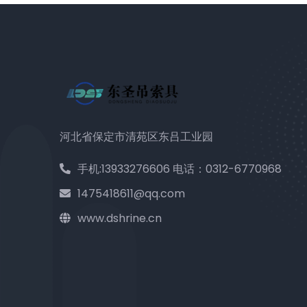
河北省保定市清苑区东吕工业园
手机:13933276606 电话：0312-6770968
1475418611@qq.com
www.dshrine.cn