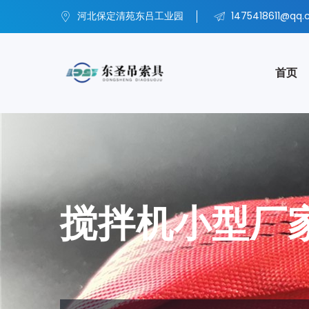
河北保定清苑东吕工业园
1475418611@qq
首页
搅拌机小型厂