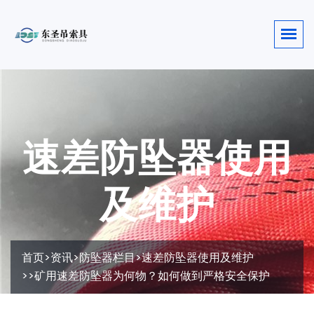
速差防坠器使用
及维护
首页
>
资讯
>
防坠器栏目
>
速差防坠器使用及维护
>>矿用速差防坠器为何物？如何做到严格安全保护